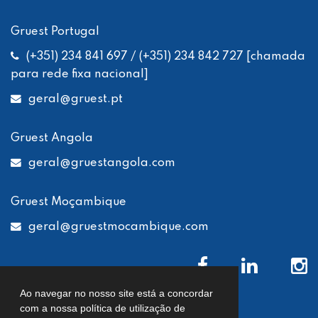
Gruest Portugal
(+351) 234 841 697 / (+351) 234 842 727 [chamada
para rede fixa nacional]
geral
@gruest.pt
Gruest Angola
geral
@gruestangola.com
Gruest Moçambique
geral
@gruestmocambique.com
Ao navegar no nosso site está a concordar
com a nossa política de utilização de