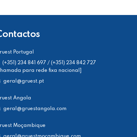
Contactos
ruest Portugal
(+351) 234 841 697 / (+351) 234 842 727
chamada para rede fixa nacional]
geral
@gruest.pt
ruest Angola
geral
@gruestangola.com
ruest Moçambique
geral
@gruestmocambique.com