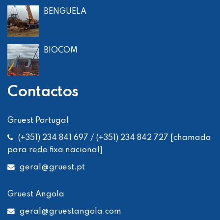
BENGUELA
BIOCOM
Contactos
Gruest Portugal
(+351) 234 841 697 / (+351) 234 842 727 [chamada
para rede fixa nacional]
geral
@gruest.pt
Gruest Angola
geral
@gruestangola.com